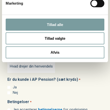
Marketing
"
*
" indikerer påkrævede felter
Tillad alle
Fulde
E-
Hvad
*
*
Telefon
*
navn
mail
drejer
(påkrævet)
(påkrævet)
(påkrævet)
din
Tillad valgte
henvendelse
sig
Afvis
om?
Er du kunde i AP Pension? (sæt kryds)
*
Ja
Nej
Betingelser
*
Jeg accepterer
betingelserne
for opskrivning