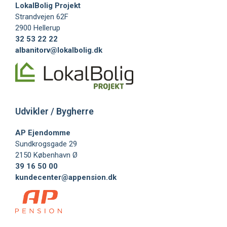
LokalBolig Projekt
Strandvejen 62F
2900 Hellerup
32 53 22 22
albanitorv@lokalbolig.dk
Udvikler / Bygherre
AP Ejendomme​
Sundkrogsgade 29
2150 København Ø
39 16 50 00
kundecenter@appension.dk