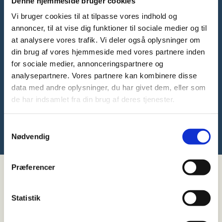
Denne hjemmeside bruger cookies
Kom til Åbent Hus
Vi bruger cookies til at tilpasse vores indhold og
annoncer, til at vise dig funktioner til sociale medier og til
at analysere vores trafik. Vi deler også oplysninger om
din brug af vores hjemmeside med vores partnere inden
for sociale medier, annonceringspartnere og
analysepartnere. Vores partnere kan kombinere disse
data med andre oplysninger, du har givet dem, eller som
de har indsamlet fra din brug af deres tjenester.
Samtykkevalg
Nødvendig
Præferencer
Kontakt
LokalBolig
Statistik
Har du spørgsmål, er du altid velkommen til at udfylde
formularen. Så bliver du kontaktet hurtigst muligt af en
mægler.