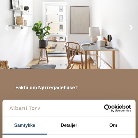
Fakta om Nørregadehuset:
3 luksuslejligheder
3-4 værelser
148-160 m2
Stort køkken-alrum med hvidt Designa
Samtykke
Detaljer
Om
køkken
Lyse egetræsgulve