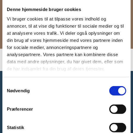
Privat altan
Denne hjemmeside bruger cookies
Dørtelefon med video
Elevator
Vi bruger cookies til at tilpasse vores indhold og
Husdyr tilladt mod ansøgning
annoncer, til at vise dig funktioner til sociale medier og til
Central beliggenhed i hjertet af Odense
at analysere vores trafik. Vi deler også oplysninger om
din brug af vores hjemmeside med vores partnere inden
for sociale medier, annonceringspartnere og
analysepartnere. Vores partnere kan kombinere disse
data med andre oplysninger, du har givet dem, eller som
de har indsamlet fra din brug af deres tjenester.
Samtykkevalg
Kom til Åbent Hus
Nødvendig
Kom med indenfor i lejeboligerne i Albani Karréen,
Præferencer
Fisketorvs Karréen og Nørregadehuset.
– Vi holder Åbent Hus
søndage mellem kl. 12.00-14.00
& onsdage kl. 14:30-16:30
Statistik
– Vi giver en kop kaffe fra Nelles Kaffebar i Overgade