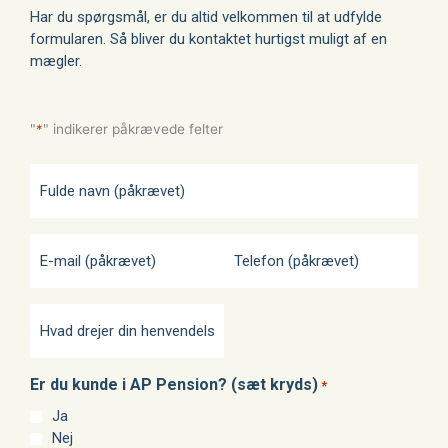
Har du spørgsmål, er du altid velkommen til at udfylde
formularen. Så bliver du kontaktet hurtigst muligt af en
mægler.
"
*
" indikerer påkrævede felter
Fulde
E-
Hvad
*
*
Telefon
*
navn
mail
drejer
(påkrævet)
(påkrævet)
(påkrævet)
din
henvendelse
sig
om?
Er du kunde i AP Pension? (sæt kryds)
*
Ja
Nej