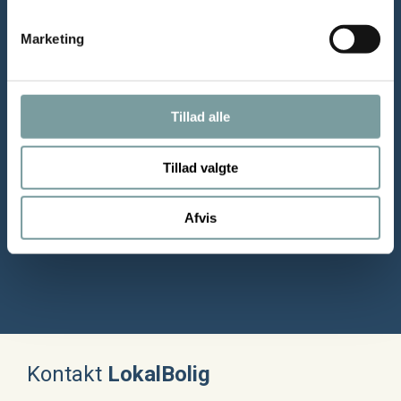
– Mødested
: Overgade 7, lige ved Føtex.
Marketing
Kom til Åbent Hus
Tillad alle
Tillad valgte
Afvis
Kontakt
LokalBolig