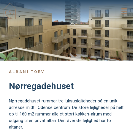
Gå
Mai
til
Me
indholdet
ALBANI TORV
Nørregadehuset
Nørregadehuset rummer tre luksuslejligheder på en unik
adresse midt i Odense centrum. De store lejligheder på helt
op til 160 m2 rummer alle et stort køkken-alrum med
udgang til en privat altan. Den øverste lejlighed har to
altaner.